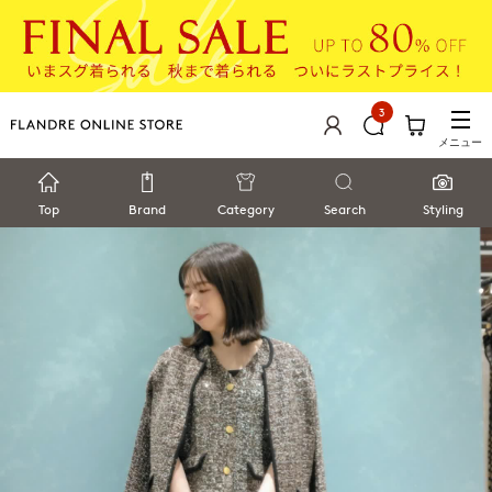
3
メニュー
Top
Brand
Category
Search
Styling