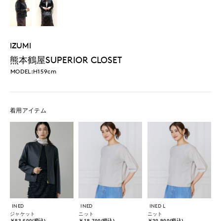
IZUMI
熊本鶴屋SUPERIOR CLOSET
MODEL:H159cm
着用アイテム
INED
INED
INED L
ジャケット
ニット
ニット
￥83,600(税込)
￥18,700(税込)
￥20,900(税込)