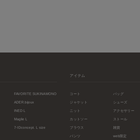
アイテム
FAVORITE SUKINAMONO
コート
バッグ
ADER.bijoux
ジャケット
シューズ
INED L
ニット
アクセサリー
Maglie L
カットソー
ストール
7-IDconcept. L size
ブラウス
雑貨
パンツ
web限定