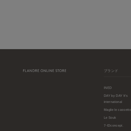
ブランド
INED
DAY by DAY It's
international
Maglie le cassetto
Le Souk
7-IDconcept.