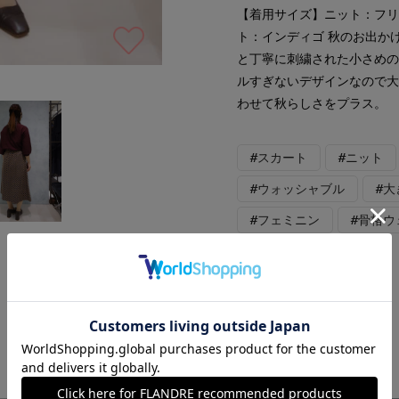
【着用サイズ】ニット：フリ
ト：インディゴ 秋のお出か
と丁寧に刺繍された小さめ
ルすぎないデザインなので
わせて秋らしさをプラス。
#スカート
#ニット
#ウォッシャブル
#
#フェミニン
#骨格ウ