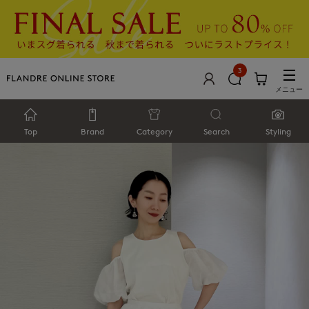
3
メニュー
Top
Brand
Category
Search
Styling