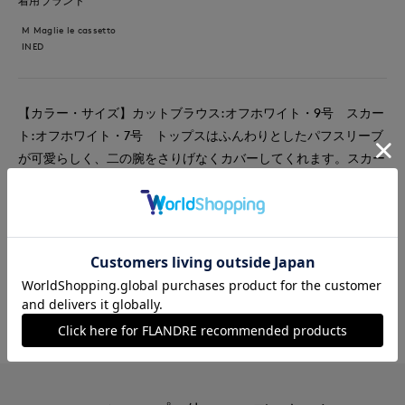
着用ブランド
M Maglie le cassetto
INED
【カラー・サイズ】カットブラウス:オフホワイト・9号 スカー
ト:オフホワイト・7号 トップスはふんわりとしたパフスリーブ
が可愛らしく、二の腕をさりげなくカバーしてくれます。スカー
トは羽のような立体感のあるデザインで、動くたびにふわっと揺
れて可愛らしい印象に。上品でリッチな雰囲気も楽しめます。
#カットソー
#スカート
#ブラウス
#女子会
#デート
#ウォッシャブル
#イージーケア
#コットン
#フェミニン
#骨格ウェーブ