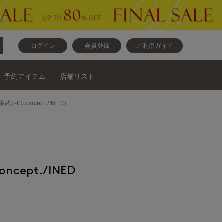
ログイン
会員登録
ご利用ガイド
予約アイテム
店舗リスト
IDconcept./INED）
ncept./INED