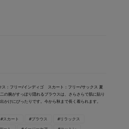
ウス：フリー/インディゴ スカート：フリー/サックス 夏
。二の腕がすっぽり隠れるブラウスは、さらさらで肌に貼り
お出かけにぴったりです。今から秋まで長く着られます。
#スカート
#ブラウス
#リラックス
#デート
#イージーケア
#コットン