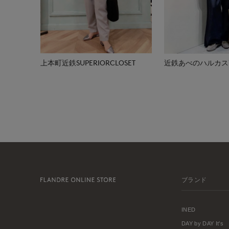
上本町近鉄SUPERIORCLOSET
近鉄あべのハルカス7-I
ブランド
INED
DAY by DAY It's