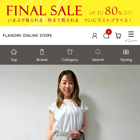
2
メニュー
Top
Brand
Category
Search
Styling