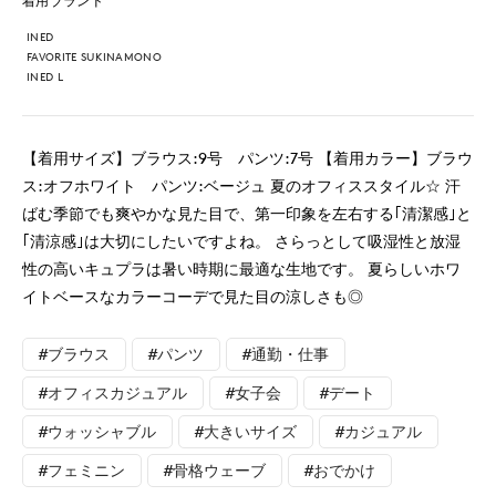
着用ブランド
INED
FAVORITE SUKINAMONO
INED L
【着用サイズ】ブラウス:9号 パンツ:7号 【着用カラー】ブラウ
ス:オフホワイト パンツ:ベージュ 夏のオフィススタイル☆ 汗
ばむ季節でも爽やかな見た目で、第一印象を左右する｢清潔感｣と
｢清涼感｣は大切にしたいですよね。 さらっとして吸湿性と放湿
性の高いキュプラは暑い時期に最適な生地です。 夏らしいホワ
イトベースなカラーコーデで見た目の涼しさも◎
#ブラウス
#パンツ
#通勤・仕事
#オフィスカジュアル
#女子会
#デート
#ウォッシャブル
#大きいサイズ
#カジュアル
#フェミニン
#骨格ウェーブ
#おでかけ