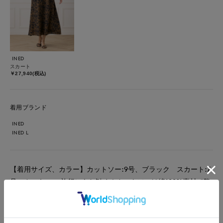
INED
スカート
￥27,940(税込)
着用ブランド
INED
INED L
【着用サイズ、カラー】カットソー:9号、ブラック スカート:7
号、カーキ 旅行にもお勧め！カットソーは綿100%素材で艶
のあり、透けにくいしっかり目でしなやかな生地。肌触りが抜群
です！肩が隠れるフレンチスリーブで、程よく安心感もあり、イ
ンナー使いもしやすいデザインです。スカートはファスナーは無