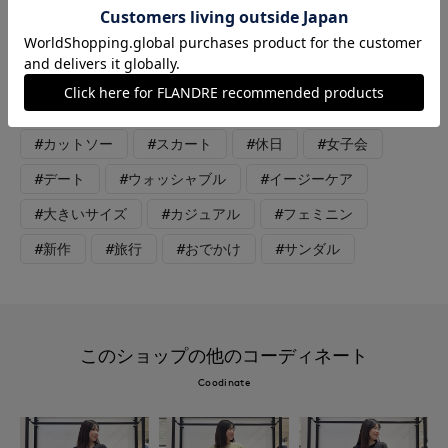
し、両サイドがゴム仕様で伸び感があり楽な履き心地です。洗え
てシワになりにくいイージーケアタイプなのも嬉しいポイントで
す。晩夏、初秋にも着ていただけるお色合わせのコーディネート
です♪
#カットソー
#スカート
#休日
#女子会
#デート
#ウォッシャブル
#イージーケア
#大きいサイズ
#カジュアル
#フェミニン
#新作
#旅行
#おでかけ
#サンダル
このショップの他のコーディネート
Coodinate