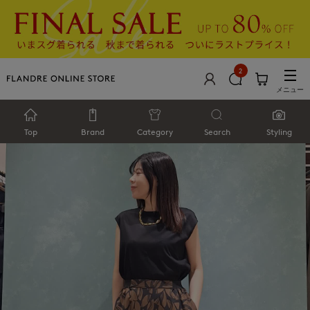
2
メニュー
Top
Brand
Category
Search
Styling