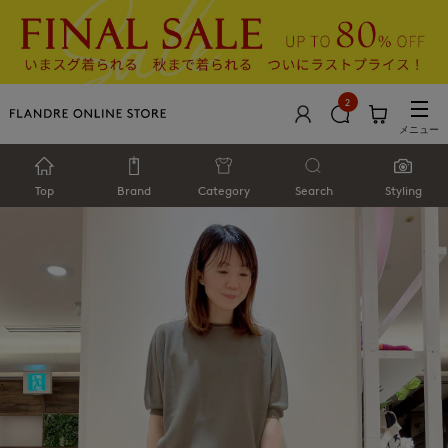
2
メニュー
Top
Brand
Category
Search
Styling