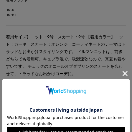
着用ブランド
INED
INED L
着用サイズ】ニット：9号 スカート：9号 【着用カラー】ニッ
ト：カーキ スカート：オレンジ コーディネートのテーマはト
ラッドなお出かけスタイリングです。 ドルマンニットは、前後
どちらでも着用可。キュプラ混で、吸湿速乾なので、真夏も着や
すいです。 チェックのオニールオブダブリンのスカートを合わ
せて、トラッドなお出かけコーデに。
#スカート
#ニット
#通勤・仕事
#オフィスカジュアル
#休日
#女子会
#デート
#ウォッシャブル
#イージーケア
#大きいサイズ
#リネン
#チェック
#エレガンス
#トラッド
#骨格ストレート