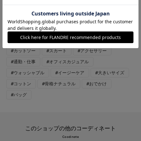
ト：チャコールグレー すっきりシンプルなスカートコーデ。シ
ックなカラーリングで大人に品良くまとまります。トップスは目
を惹くカットワークデザイン。インナーを白にすることで、より
カットワークが引き立ちます。スカートは透けにくく軽い素材
で、長いシーズン愛用できます。
#カットソー
#スカート
#アクセサリー
#通勤・仕事
#オフィスカジュアル
#ウォッシャブル
#イージーケア
#大きいサイズ
#コットン
#骨格ナチュラル
#おでかけ
#バッグ
このショップの他のコーディネート
Coodinate