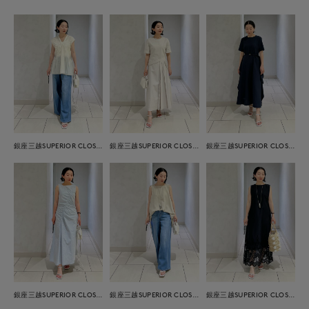
銀座三越SUPERIOR CLOSET GINZA
銀座三越SUPERIOR CLOSET GINZA
銀座三越SUPERIOR CLOSET GINZA
銀座三越SUPERIOR CLOSET GINZA
銀座三越SUPERIOR CLOSET GINZA
銀座三越SUPERIOR CLOSET GINZA