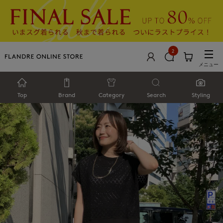
2
メニュー
Top
Brand
Category
Search
Styling