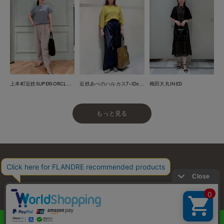
上本町近鉄SUPERIORCLOSET
近鉄あべのハルカス7-IDconcept.
梅田大丸INED
もっと見る
お問い合わせ
利用規約
会社概要
プライバシーポリシー
特定商取引・古物営業法に基づく表示
店舗リスト