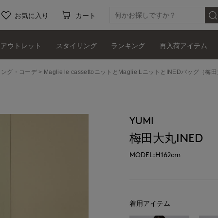
お気に入り
カート
アウトレット
スタイリング
ランキング
再入荷アイテム
タイリング・コーデ
Maglie le cassettoニットとMaglie LニットとINEDバッグ（梅
YUMI
梅田大丸INED
MODEL:H162cm
着用アイテム