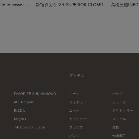
日本橋高島屋M Maglie le cassetto
新宿タカシマヤSUPERIOR CLOSET
高松三越INED
アイテム
FAVORITE SUKINAMONO
コート
バッグ
ADER.bijoux
ジャケット
シューズ
INED L
ニット
アクセサリー
Maglie L
カットソー
ストール
7-IDconcept. L size
ブラウス
雑貨
パンツ
web限定