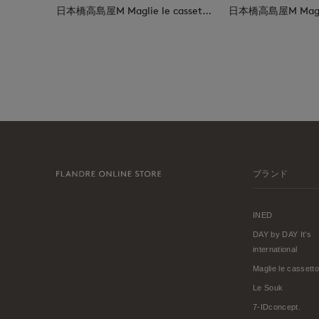
日本橋高島屋M Maglie le cassetto
ブランド
INED
DAY by DAY It's
international
Maglie le cassetto
Le Souk
7-IDconcept.