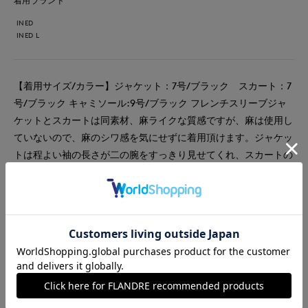
着用ブランド
INED
INED L
【着用サイズ/カラー】ジャケット：7号/ブラック スカート：7
号/ブラック キャミソール:9号/ブラック フレンチスリーブジャ
ケットとスカートは同素材、麻ライクな質感ですが、麻は使用し
ていないので、麻のシワ感を気にせずに着用頂けます。ジャケッ
トは程よい袖の長さが二の腕をすっきり見せてくれ、スカートの
着丈は長めですが、前にスリットが入っているので歩きやすいで
す。今回は上下で合わせて着用してみましたが、ボトムやジャケ
ットを変えたコーディネートもアップしているので、チェックし
てみてくださいね。
#スカート
#ジャケット
#オフィスカジュアル
#ウォッシャブル
#イージーケア
#骨格ナチュラル
#おでかけ
#軽羽織