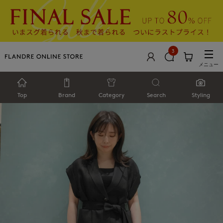
3
メニュー
Top
Brand
Category
Search
Styling