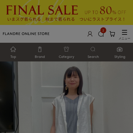
2
メニュー
Top
Brand
Category
Search
Styling