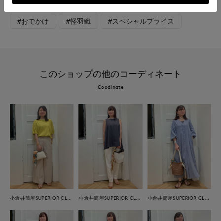
#ストライプ
#骨格ナチュラル
#旅行
#おでかけ
#軽羽織
#スペシャルプライス
このショップの他のコーディネート
Coodinate
小倉井筒屋SUPERIOR CLOSET
小倉井筒屋SUPERIOR CLOSET
小倉井筒屋SUPERIOR CLOSET