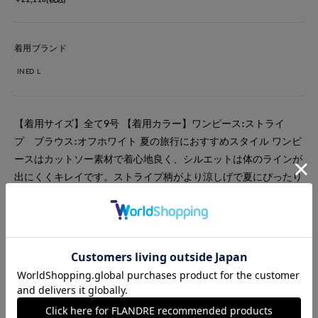
着用ブランド
INED L
【着用サイズ】全て9号 【着用カラー】ワンピース:ストライ
プ ブラウス:オフホワイト 夏の旅行におすすめスタイル ワンピ
ースはカットソー素材で着心地良く、シルエットは体のラインが
出にくくキレイです。ストライプ柄がより涼しげで夏にぴったり
のワンピース。 リネンシャツはもう少し隠したい肩部分を少し
カバーしてくれて、半袖カーディガン代わりに着てみました。
#ワンピース
#ブラウス
#シャツ
#アクセサリー
#休日
#女子会
#デート
#ウォッシャブル
#イージーケア
#リネン