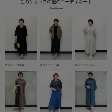
このショップの他のコーディネート
Coodinate
大宮そごうINED
大宮そごうINED
大宮そごうINED