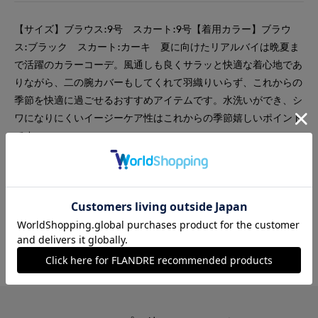
【サイズ】ブラウス:9号 スカート:9号【着用カラー】ブラウ
ス:ブラック スカート:カーキ 夏に向けたリアルバイは晩夏ま
で活躍のカラーコーデ。風通しも良くサラッと快適な着心地であ
りながら、二の腕カバーもしてくれて羽織りいらず、これからの
季節を快適に過ごせるおすすめアイテムです。水洗いができ、シ
ワになりにくいイージーケア性はこれからの季節嬉しいポイント
です。
#カットソー
#スカート
#ブラウス
#アクセサリー
#オフィスカジュアル
#ウォッシャブル
#イージーケア
#おでかけ
#バッグ