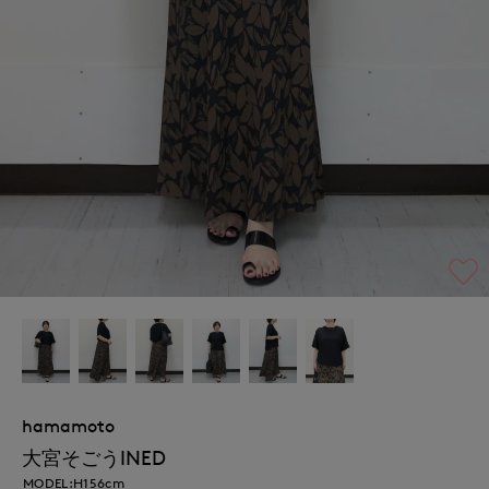
hamamoto
大宮そごうINED
MODEL:H156cm