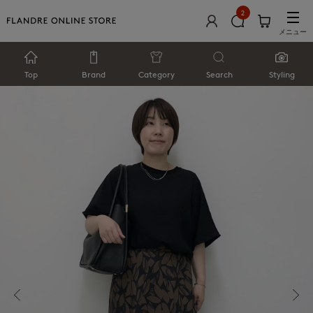
2
メニュー
Top
Brand
Category
Search
Styling