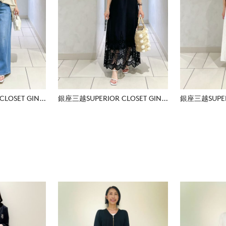
銀座三越SUPERIOR CLOSET GINZA
銀座三越SUPERIOR CLOSET GINZA