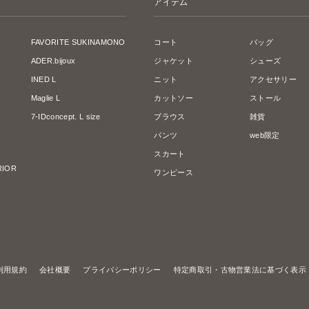
アイテム
FAVORITE SUKINAMONO
コート
バッグ
ADER.bijoux
ジャケット
シューズ
INED L
ニット
アクセサリー
Maglie L
カットソー
ストール
7-IDconcept. L size
ブラウス
雑貨
パンツ
web限定
スカート
ERIOR
ワンピース
利用規約
会社概要
プライバシーポリシー
特定商取引・古物営業法に基づく表示