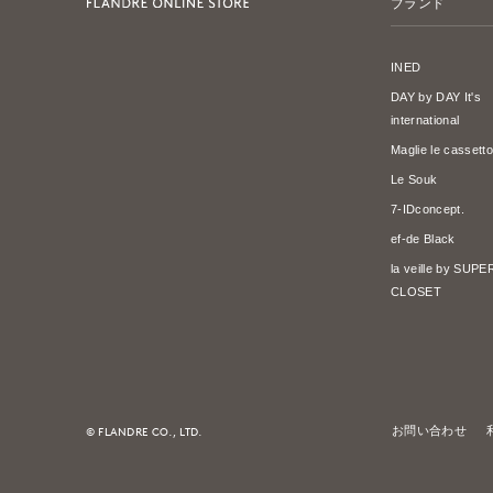
ブランド
INED
DAY by DAY It's
international
Maglie le cassetto
Le Souk
7-IDconcept.
ef-de Black
la veille by SUP
CLOSET
© FLANDRE CO., LTD.
お問い合わせ