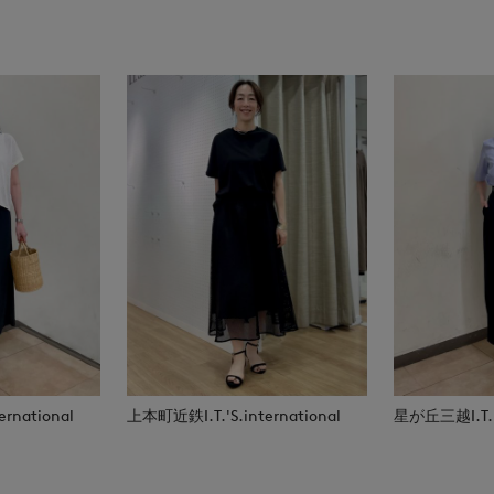
rnational
上本町近鉄I.T.'S.international
星が丘三越I.T.'S