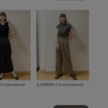
.international
立川伊勢丹I.T.'S.international