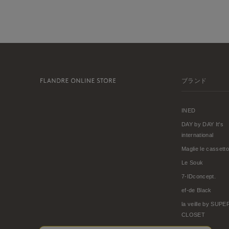
ブランド
INED
DAY by DAY It's
international
Maglie le cassetto
Le Souk
7-IDconcept.
ef-de Black
la veille by SUP
CLOSET