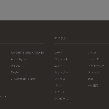
アイテム
FAVORITE SUKINAMONO
コート
バッグ
ADER.bijoux
ジャケット
シューズ
INED L
ニット
アクセサリー
Maglie L
カットソー
ストール
7-IDconcept. L size
ブラウス
雑貨
パンツ
web限定
スカート
ERIOR
ワンピース