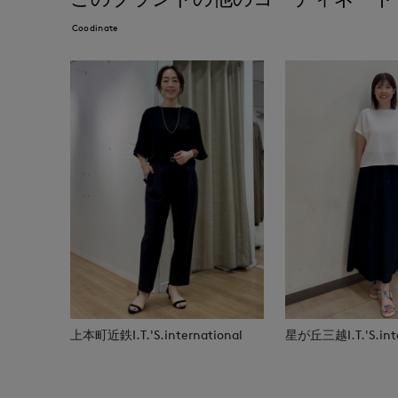
Coodinate
上本町近鉄I.T.'S.international
星が丘三越I.T.'S.inte