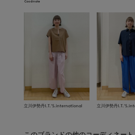
Coodinate
立川伊勢丹I.T.'S.international
立川伊勢丹I.T.'S.inte
このブランドの他のコーディネート