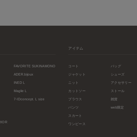
アイテム
FAVORITE SUKINAMONO
コート
バッグ
ADER.bijoux
ジャケット
シューズ
INED L
ニット
アクセサリー
Maglie L
カットソー
ストール
7-IDconcept. L size
ブラウス
雑貨
パンツ
web限定
スカート
ERIOR
ワンピース