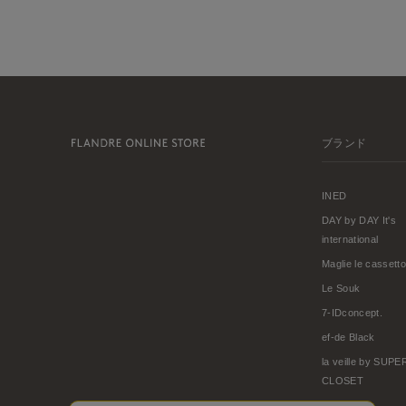
ブランド
INED
DAY by DAY It's
international
Maglie le cassetto
Le Souk
7-IDconcept.
ef-de Black
la veille by SUP
CLOSET