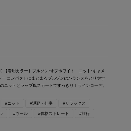
ズ 【着用カラー】ブルゾン:オフホワイト ニット:キャメ
レー コンパクトにまとまるブルゾンはバランスをとりやす
ルのニットとラップ風スカートですっきりＩラインコーデ。
#ニット
#通勤・仕事
#リラックス
ル
#ウール
#骨格ストレート
#旅行