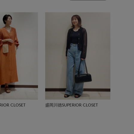
IOR CLOSET
盛岡川徳SUPERIOR CLOSET