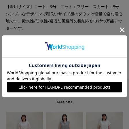
【着用サイズ】コート：9号 ニット：フリー スカート：9号
シンプルなデザインで程良いサイズ感のダウンは軽量で楽な着心
地です。撥水性/防水性/透湿防風性等の機能を併せ持つ万能アウ
ターです。
#スカート
#ダウン
#ニット
#休日
#ボーダー
#カジュアル
#新作
#軽アウター
#骨格ナチュラル
#軽羽織
このショップの他のコーディネート
Coodinate