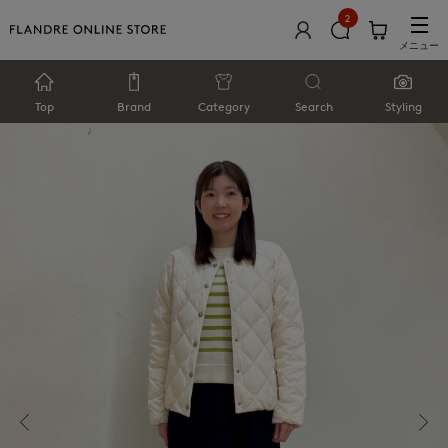
2
メニュー
Top
Brand
Category
Search
Styling