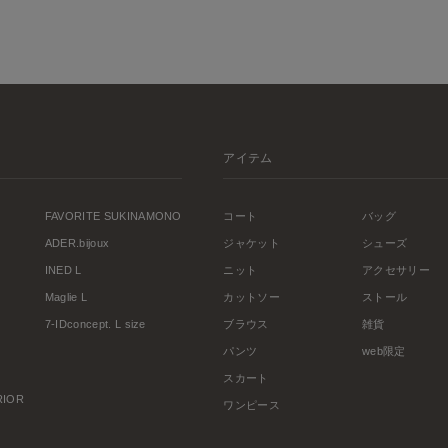
アイテム
FAVORITE SUKINAMONO
コート
バッグ
ADER.bijoux
ジャケット
シューズ
INED L
ニット
アクセサリー
Maglie L
カットソー
ストール
7-IDconcept. L size
ブラウス
雑貨
パンツ
web限定
スカート
ERIOR
ワンピース