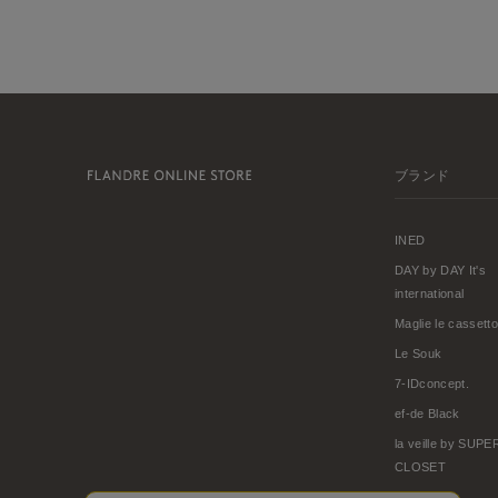
ブランド
INED
DAY by DAY It's
international
Maglie le cassetto
Le Souk
7-IDconcept.
ef-de Black
la veille by SUP
CLOSET