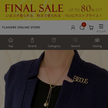
2
メニュー
Top
Brand
Category
Search
Styling