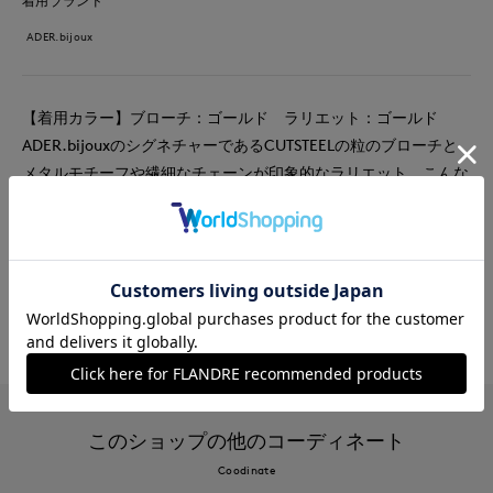
着用ブランド
ADER.bijoux
【着用カラー】ブローチ：ゴールド ラリエット：ゴールド
ADER.bijouxのシグネチャーであるCUTSTEELの粒のブローチと
メタルモチーフや繊細なチェーンが印象的なラリエット。こんな
濃色や表面感ある素材のアイテムにはゴールドの輝きが映えま
す。
#アクセサリー
#休日
#モード
#骨格ストレート
このショップの他のコーディネート
Coodinate