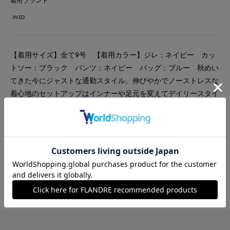
着用ブランド
INED
【着用サイズ】全て9号 【着用カラー】ジレ：ネイビー カッ
トソー：ブラック パンツ：ネイビー バッグ：ブルー 秋めい
てきた今にジャストな通勤スタイル。伸びやかでノーストレスな
着心地のセットアップはインナーや足元を変えてデイリースタイ
ルにも沢山着たくなります。Iラインが強調されるジレとカーゴ
デザインのパンツでスタイルアップが叶うのも嬉しいポイント。
#カットソー
#パンツ
#通勤・仕事
#オフィスカジュアル
#ウォッシャブル
#イージーケア
#骨格ストレート
#ジレ