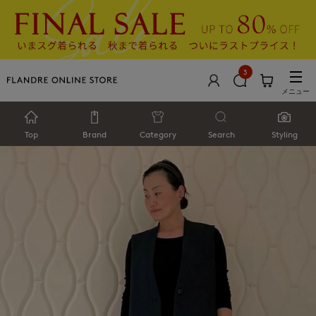
3
メニュー
Top
Brand
Category
Search
Styling