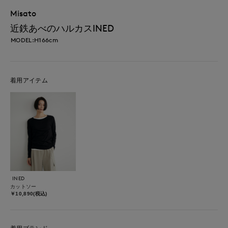
Misato
近鉄あべのハルカスINED
MODEL:H166cm
着用アイテム
INED
カットソー
￥10,890(税込)