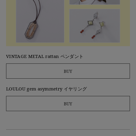
VINTAGE METAL rattan ペンダント
BUY
LOULOU gem asymmetry イヤリング
BUY