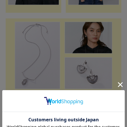
FER A CHEVAL adjuster long ネックレス
BUY