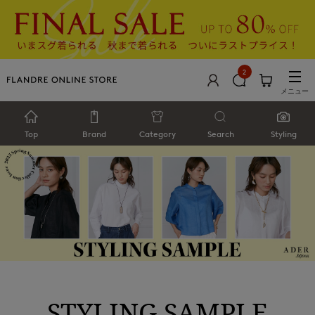
2
メニュー
Top
Brand
Category
Search
Styling
STYLING SAMPLE