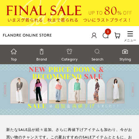
3
メニュー
Top
Brand
Category
Search
Styling
新たなSALE品が続々追加。
さらに再値下げアイテムも加わり、今がお
買い物のチャンスです。
この夏おすすめのSALEアイテムとともに、お