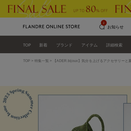
2
お知らせ
TOP
新着
ブランド
アイテム
詳細検索
TOP
特集一覧
【ADER.bijoux】気分を上げるアクセサリーと