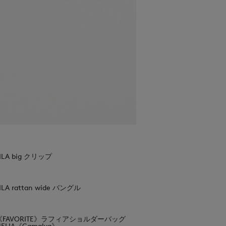
ILA big クリップ
ILA rattan wide バングル
《FAVORITE》ラフィアショルダーバッグ
ELIA《Camalya》