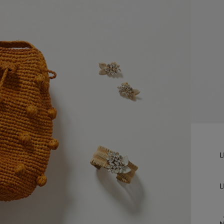
L
L
N