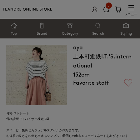
2
メニュー
Top
Brand
Category
Search
Styling
aya
上本町近鉄I.T.'S.intern
ational
152cm
Favorite staff
骨格 ストレート
骨格診断アドバイザー検定 2級
スヌーピー集めとカジュアルスタイルが大好きです。
お洋服の良さをお伝え出来るシンプルで着回しの出来るコーディネートを心がけていま