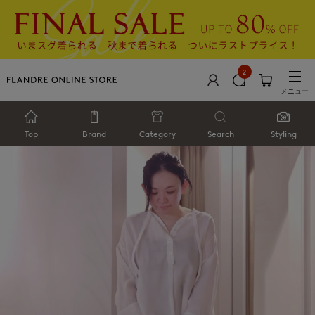
2
メニュー
Top
Brand
Category
Search
Styling