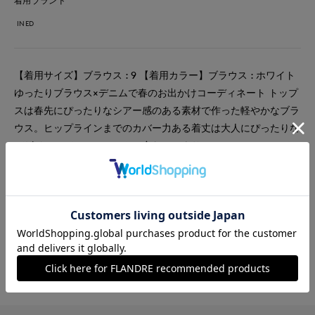
着用ブランド
INED
【着用サイズ】ブラウス : 9 【着用カラー】ブラウス : ホワイト
ゆったりブラウス×デニムで春のお出かけコーディネート トップ
スは春先にぴったりなシアー感のある素材で作った軽やかなブラ
ウス。ヒップラインまでのカバー力ある着丈は大人にぴったりな
デザイン。デニムスカートに合わせてよりカジュアルにコーディ
ネート。襟元のリボンは垂らして今年らしいスタイリングに。ゴ
ールデンウィークにも活躍する一品。
#ブラウス
#オフィスカジュアル
#リラックス
#ウォッシャブル
#カジュアル
#骨格ストレート
#旅行
#おでかけ