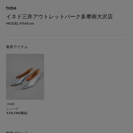
tabe
イネド三井アウトレットパーク多摩南大沢店
MODEL:H165cm
着用アイテム
INED
シューズ
￥38,280(税込)