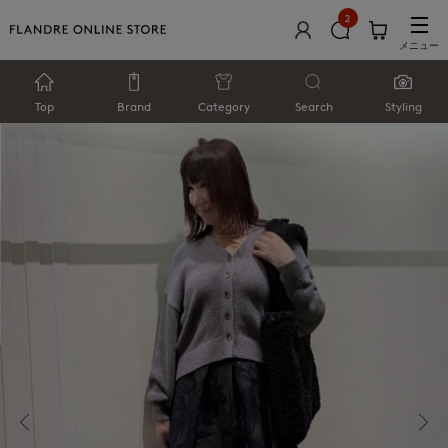
2
メニュー
Top
Brand
Category
Search
Styling