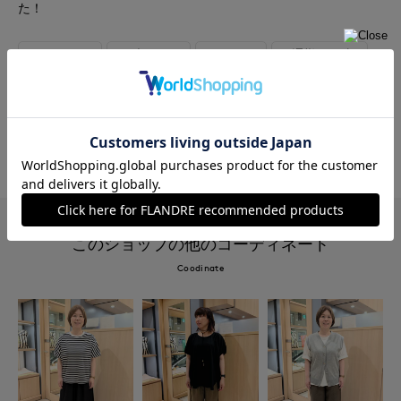
た！
#スカート
#ブラウス
#シャツ
#通勤・仕事
#オフィスカジュアル
#休日
#女子会
#ウォッシャブル
#リネン
#チェック
#おでかけ
このショップの他のコーディネート
Coodinate