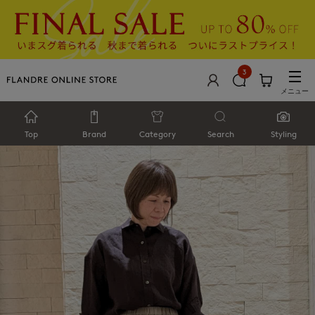
3
メニュー
Top
Brand
Category
Search
Styling