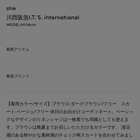
chie
川西阪急I.T.'S. international
MODEL:H154cm
着用アイテム
着用ブランド
【着用カラー/サイズ】ブラウス:ダークブラウン/フリー スカ
ート:ベージュ/フリー 休日のお出かけコーディネート。ベーシッ
クなデザインのリネンシャツは一枚着でも羽織としても使えま
す。ブラウンは晩夏までお召しいたただけるカラーです。 清涼
感のある軽やかな素材感のチェック柄スカートを合わせてみまし