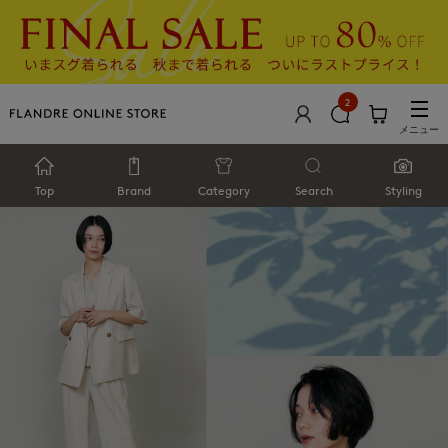
2
メニュー
Top
Brand
Category
Search
Styling