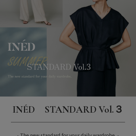
INÉD STANDARD Vol.３
- The new standard for your daily wardrobe. -