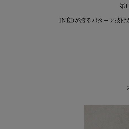
第
INÉDが誇るパターン技