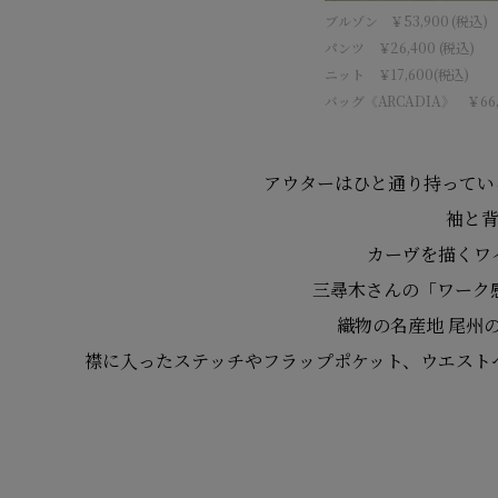
ブルゾン ￥53,900 (税込)
パンツ ￥26,400 (税込)
ニット ￥17,600(税込)
バッグ《ARCADIA》 ￥66,
アウターはひと通り持ってい
袖と
カーヴを描くワ
三尋木さんの
「ワーク
織物の名産地 尾州
襟に入ったステッチやフラップポケット、
ウエスト