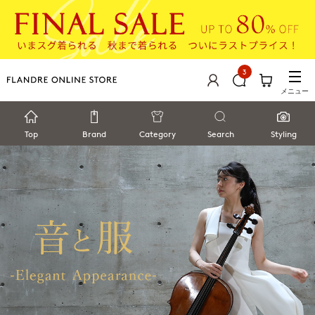
3
メニュー
Top
Brand
Category
Search
Styling