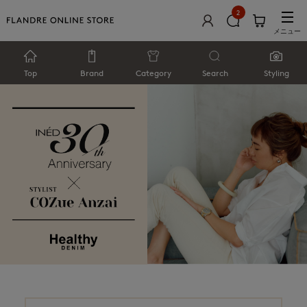
2
メニュー
Top
Brand
Category
Search
Styling