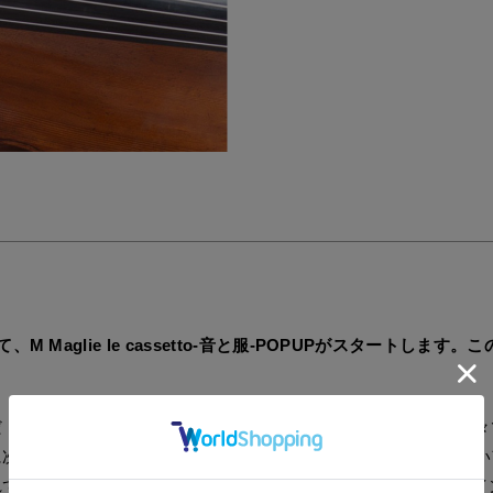
M Maglie le cassetto-音と服-POPUPがスタートし
だ「需要と供給」がとても大切であることを改めて感じている日々
に次なる目標が出来て、機能的にもデザイン的にもどんどん新しい
れていた訳ではなかった袖付きのレースのMのワンピースのデザイ