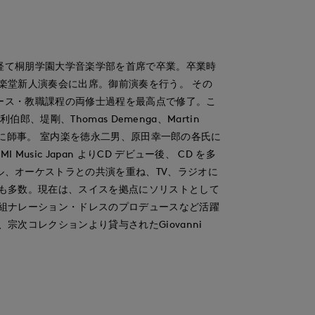
経て桐朋学園大学音楽学部を首席で卒業。卒業時
楽堂新人演奏会に出席。御前演奏を行う。 その
ース・教職課程の両修士過程を最高点で修了。こ
毛利伯郎、堤剛、Thomas Demenga、Martin
の各氏に師事。 室内楽を徳永二男、原田幸一郎の各氏に
Music Japan よりCD デビュー後、 CD を多
ル、オーケストラとの共演を重ね、TV、ラジオに
歴も多数。現在は、スイスを拠点にソリストとして
番組ナレーション・ドレスのプロデュースなど活躍
宗次コレクションより貸与されたGiovanni