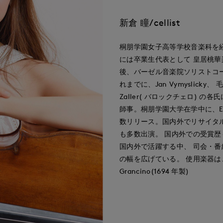
新倉 瞳/cellist
桐朋学園女子高等学校音楽科を
には卒業生代表として 皇居桃華
後、バーゼル音楽院ソリストコ
れまでに、Jan Vymyslicky、 
Zaller( バロックチェロ) 
師事。桐朋学園大学在学中に、EMI 
数リリース。国内外でリサイタ
も多数出演。 国内外での受賞
国内外で活躍する中、 司会・
の幅を広げている。 使用楽器は、
Grancino(1694 年製)