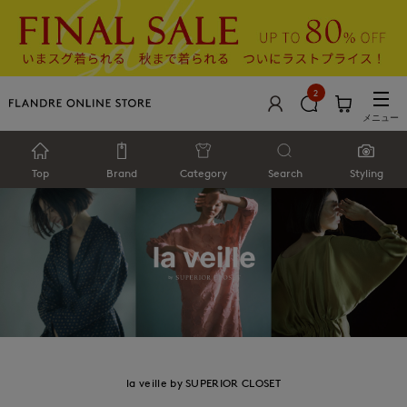
2
メニュー
Top
Brand
Category
Search
Styling
la veille by SUPERIOR CLOSET