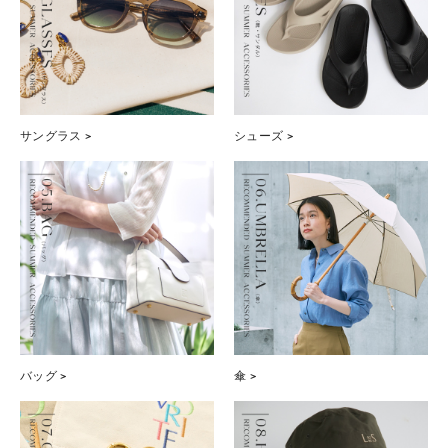
サングラス >
シューズ >
バッグ >
傘 >