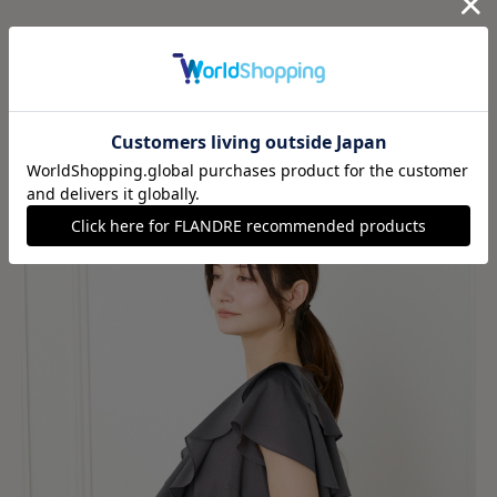
《コラボSTORY》ギャザースリーブワン
BUY
ピース【STORY8月号掲載】 ￥19580
NOW