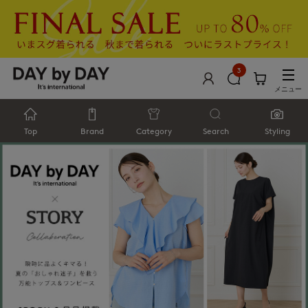
3
メニュー
Top
Brand
Category
Search
Styling