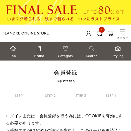
3
メニュー
Top
Brand
Category
Search
Styling
会員登録
Registration
STEP 1
STEP 2
STEP 3
STEP 4
ログインまたは、会員登録を行う為には、COOKIEを有効にす
る必要があります。
お手数ですがCOOKIEの設定を変更し、このページを再読込し