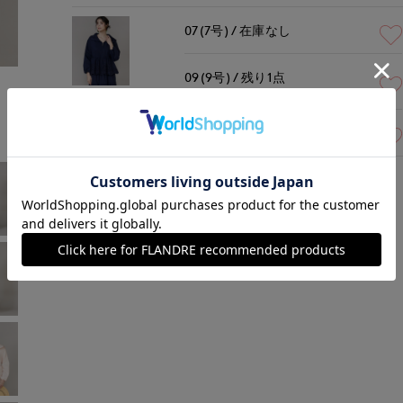
07(7号)
在庫なし
09(9号)
残り1点
モデル身長:172cm
着用サイズ:09(M)
1週間前後で出荷予定
ネイビー
￥38,500 (税込)
11(11号)
在庫なし