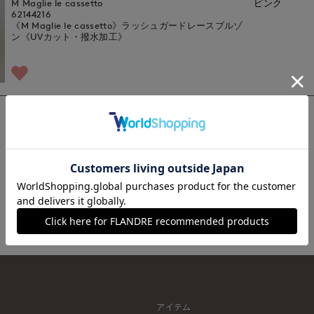
M Maglie le cassetto
ピンク
62144216
《M Maglie le cassetto》ラッシュガードレースブルゾ
ン《UVカット・撥水加工》
1
アイテム