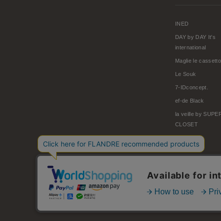
INED
DAY by DAY It's
international
Maglie le cassetto
Le Souk
7-IDconcept.
ef-de Black
la veille by SUP
CLOSET
© FLANDRE CO., LTD.
お問い合わせ