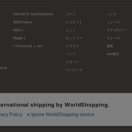
FAVORITE SUKINAMONO
コート
バッグ
ADER.bijoux
ジャケット
シューズ
INED L
ニット
アクセサリー
Maglie L
カットソー
ストール
7-IDconcept. L size
ブラウス
雑貨
パンツ
web限定
スカート
ERIOR
ワンピース
利用規約
会社概要
プライバシーポリシー
特定商取引・古物営業法に基づく表示