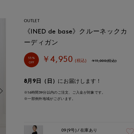
OUTLET
《INED de base》クルーネックカ
ーディガン
￥4,950
55%
(税込)
￥11,000(税込)
OFF
8月9日（日）
にお届けします！
※16時間
39分
以内
のご注文、ご入金が対象です。
※一部例外地域がございます。
09(9号)
在庫あり