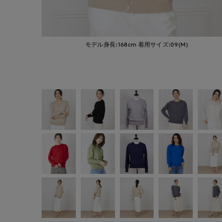
モデル身長:168cm
着用サイズ:09(M)