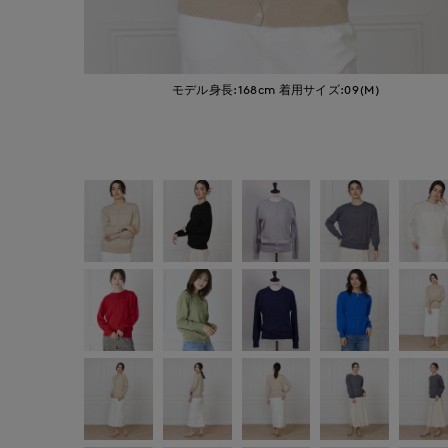
モデル身長:168cm
着用サイズ:09(M)