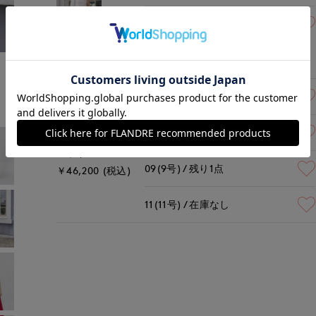
07(7号)
残り1点
オフホワイト
￥46,200 (税込)
モデル身長:172cm
着用サイズ:09(M)
05(5号)
残りわずか
07(7号)
在庫あり
レッド
09(9号)
残り1点
￥46,200 (税込)
11(11号)
在庫なし