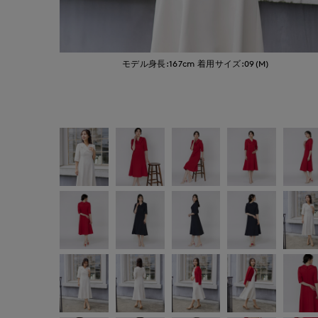
モデル身長:167cm
着用サイズ:09(M)