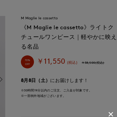
M Maglie le cassetto
《M Maglie le cassetto》ライトク
チュールワンピース｜軽やかに映
る名品
￥11,550
70%
(税込)
￥38,500(税込)
OFF
8月8日（土）
にお届けします！
※30時間
19分
以内
のご注文、ご入金が対象です。
※一部例外地域がございます。