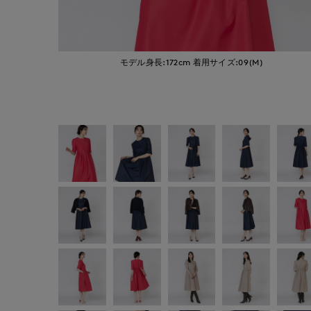
モデル身長:172cm
着用サイズ:09(M)