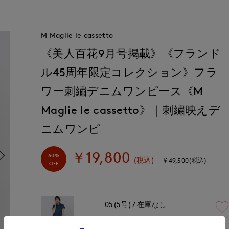
M Maglie le cassetto
《美人百花9月号掲載》《フランド
ル45周年限定コレクション》フラ
ワー刺繍デニムワンピース《M
Maglie le cassetto》｜刺繍映えデ
ニムワンピ
￥19,800
60%
(税込)
￥49,500(税込)
OFF
05(5号)
在庫なし