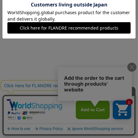
07(7号)
在庫なし
09(9号)
残りわずか