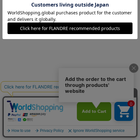
07(7号)
残り1点