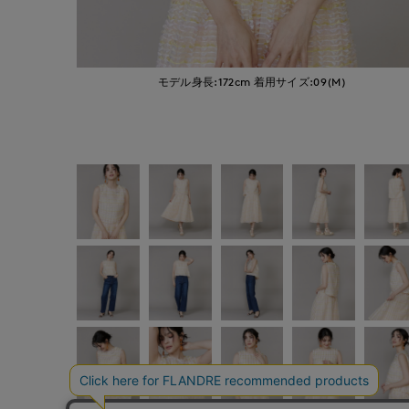
モデル身長:172cm
着用サイズ:09(M)