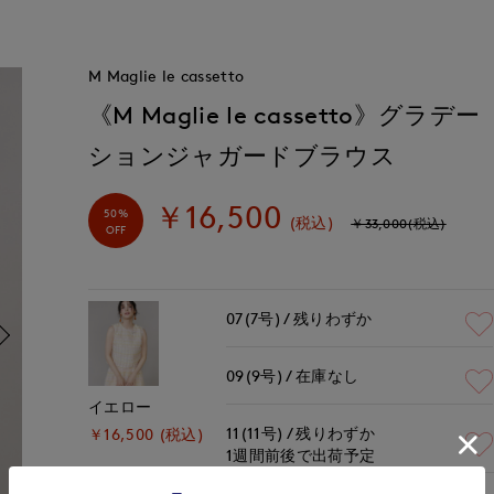
M Maglie le cassetto
《M Maglie le cassetto》グラデー
ションジャガードブラウス
￥16,500
50%
(税込)
￥33,000(税込)
OFF
07(7号)
残りわずか
09(9号)
在庫なし
イエロー
11(11号)
残りわずか
￥16,500 (税込)
1週間前後で出荷予定