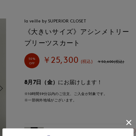
la veille by SUPERIOR CLOSET
《大きいサイズ》アシンメトリー
プリーツスカート
￥25,300
50%
(税込)
￥50,600(税込)
OFF
8月7日（金）
にお届けします！
※10時間
59分
以内
のご注文、ご入金が対象です。
※一部例外地域がございます。
15(15号)
残り1点