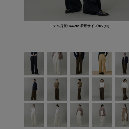
モデル身長:166cm
着用サイズ:09(M)