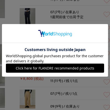
07(7号)
在庫あり
1週間前後で出荷予定
モデル身長:166cm
着用サイズ:09(M)
09(9号)
在庫あり
ブラック
￥8,800 (税込)
11(11号)
残りわずか
07(7号)
残りわずか
09(9号)
在庫あり
1週間前後で出荷予定
ブラウン
￥8,800 (税込)
11(11号)
残り1点
07(7号)
残り1点
09(9号)
在庫あり