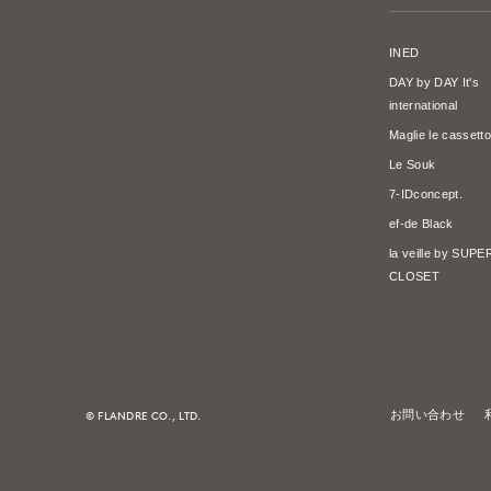
INED
DAY by DAY It's
international
Maglie le cassetto
Le Souk
7-IDconcept.
ef-de Black
la veille by SUP
CLOSET
© FLANDRE CO., LTD.
お問い合わせ