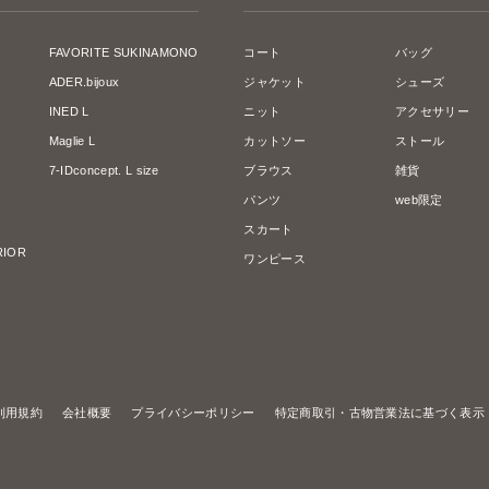
FAVORITE SUKINAMONO
コート
バッグ
ADER.bijoux
ジャケット
シューズ
INED L
ニット
アクセサリー
Maglie L
カットソー
ストール
7-IDconcept. L size
ブラウス
雑貨
パンツ
web限定
スカート
ERIOR
ワンピース
利用規約
会社概要
プライバシーポリシー
特定商取引・古物営業法に基づく表示