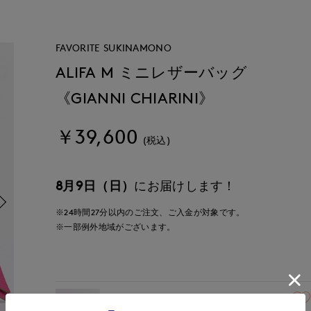
FAVORITE SUKINAMONO
ALIFA M ミニレザーバッグ
《GIANNI CHIARINI》
￥39,600
(税込)
8月9日（日）
にお届けします！
※24時間
27分
以内
のご注文、ご入金が対象です。
※一部例外地域がございます。
40(フリー)
残りわずか